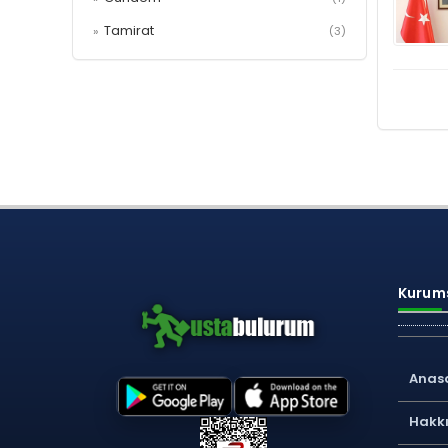
Tamirat
»
(3)
Kurums
Anas
Hakk