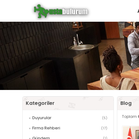
Kategoriler
Blog
Toplam
Duyurular
»
(5)
Firma Rehberi
»
(17)
Gündem
»
(1)