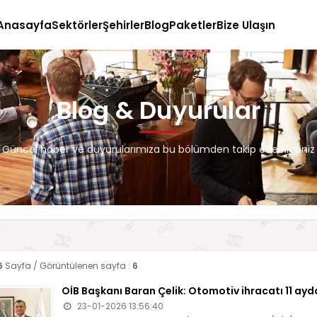
Anasayfa
Sektörler
Şehirler
Blog
Paketler
Bize Ulaşın
Blog & Duyurular
Güncel haber ve duyurularımıza bu bölümden takip edebilirsiniz
6
Sayfa / Görüntülenen sayfa :
6
OİB Başkanı Baran Çelik: Otomotiv ihracatı 11 ayda
23-01-2026 13:56:40