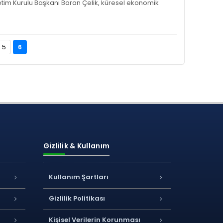
önetim Kurulu Baş­kanı Baran Çelik, küresel eko­nomik
5
6
Gizlilik & Kullanım
Kullanım Şartları
Gizlilik Politikası
Kişisel Verilerin Korunması