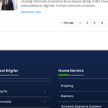
Uludağ Otomotiv Endüst­risi İhracatçıları Birli­ği (OİB) Y
belirsizliklere rağmen Türkiye otomotiv endüstri...
Devamını Oku
< Önceki
1
2
3
4
al Bilgiler
Hizmetlerimiz
Doping
ayfa
Reklam
ımızda
Güvenli Alışveriş Sistemi