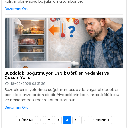
kalır, makine suyu boşaltır ama tambur ye...
Devamını Oku
Buzdolabı Soğutmuyor: En Sık Görülen Nedenler ve
Çözüm Yolları
18-02-2026 03:31:36
Buzdolabının yeterince soğutmaması, evde yaşanabilecek en
can sıkıcı arızalardan biridir. Yiyeceklerin bozulması, kötü koku
ve beklenmedik masraflar bu sorunun ...
Devamını Oku
< Önceki
1
2
3
4
5
6
Sonraki >