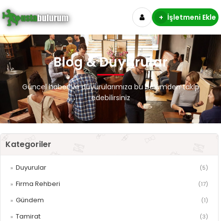
+
İşletmeni Ekle
Blog & Duyurular
Güncel haber ve duyurularımıza bu bölümden takip
edebilirsiniz
Kategoriler
Duyurular
»
(5)
Firma Rehberi
»
(17)
Gündem
»
(1)
Tamirat
»
(3)