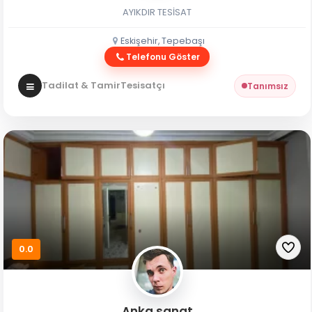
AYIKDIR TESİSAT
Eskişehir, Tepebaşı
Telefonu Göster
Tadilat & Tamir
Tesisatçı
Tanımsız
0.0
Anka sanat