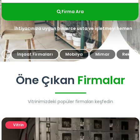
Firma Ara
İhtiyacınıza uygun binlerce usta ve işletmeyi hemen
bulun..
İnşaat Firmaları
Mobilya
Mimar
Reklam 
Öne Çıkan
Firmalar
Vitrinimizdeki popüler firmaları keşfedin
Vitrin