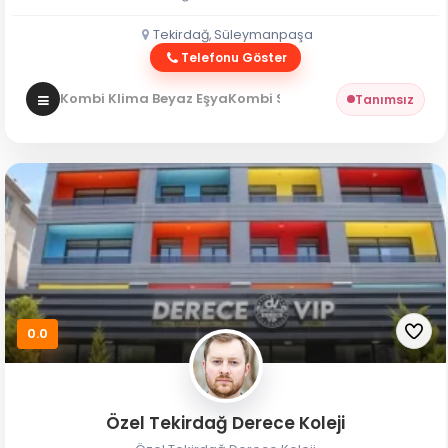
Tekirdağ, Süleymanpaşa
Telefonu Göster
Kombi Klima Beyaz Eşya
Kombi Servisi
Tanımsız
0.0
Özel Tekirdağ Derece Koleji