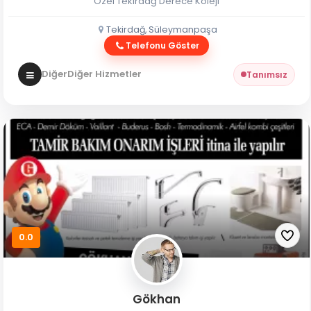
Özel Tekirdağ Derece Koleji
Tekirdağ, Süleymanpaşa
Telefonu Göster
Diğer
Diğer Hizmetler
Tanımsız
0.0
Gökhan