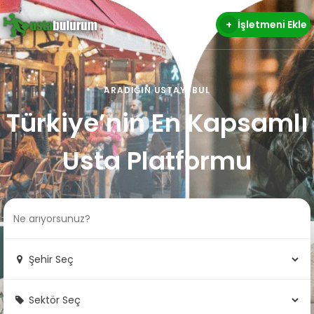
+
İşletmeni Ekle
ARADIĞIN USTAYI BUL
Türkiye’nin En Kapsamlı
Usta Platformu