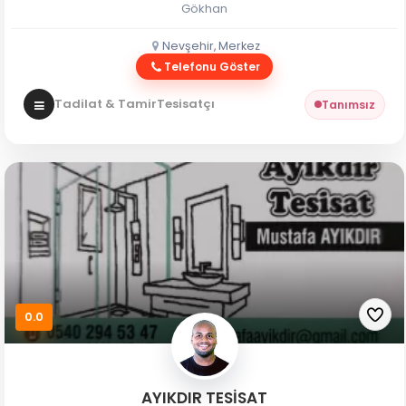
Gökhan
Nevşehir, Merkez
Telefonu Göster
Tadilat & Tamir
Tesisatçı
Tanımsız
0.0
AYIKDIR TESİSAT