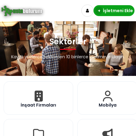
+
İşletmeni Ekle
Sektörler
Kayıtlı yüzlerce sektörden 10 binlerce işletmeye ulaşın.
İnşaat Firmaları
Mobilya