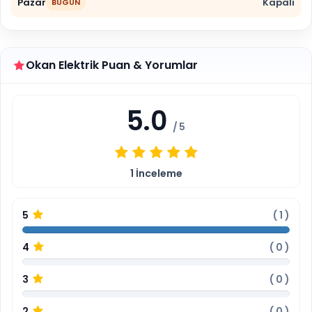
Pazar
Kapalı
BUGÜN
Okan Elektrik Puan & Yorumlar
5.0
/ 5
1
İnceleme
5
(
1
)
4
(
0
)
3
(
0
)
2
(
0
)