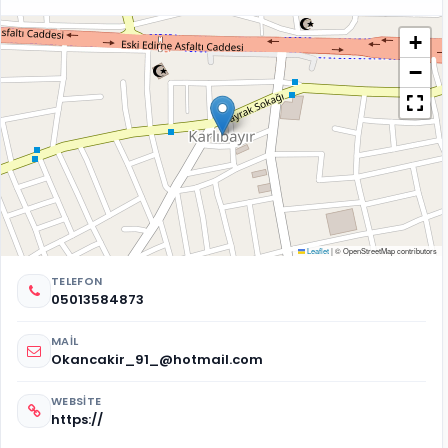
+
−
Leaflet
|
© OpenStreetMap contributors
TELEFON
05013584873
MAIL
Okancakir_91_@hotmail.com
WEBSITE
https://