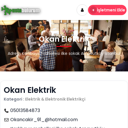
+
İşletmeni Ekle
Okan Elektrik
Adres : Karlıbayır mahallesi ilke sokak Arnavutköy İstanbul
Okan Elektrik
Kategori :
Elektrik & Elektronik
Elektrikçi
05013584873
Okancakir_91_@hotmail.com