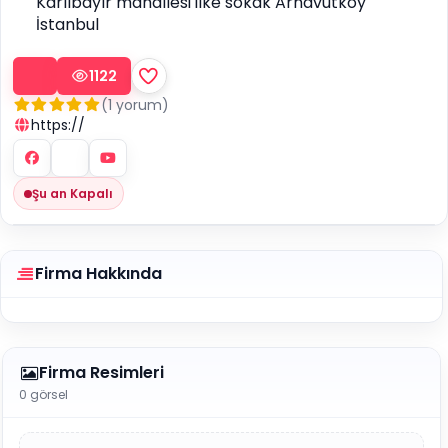
Karlıbayır mahallesi ilke sokak Arnavutköy
İstanbul
1122
(1 yorum)
https://
Şu an Kapalı
Firma Hakkında
Firma Resimleri
0 görsel