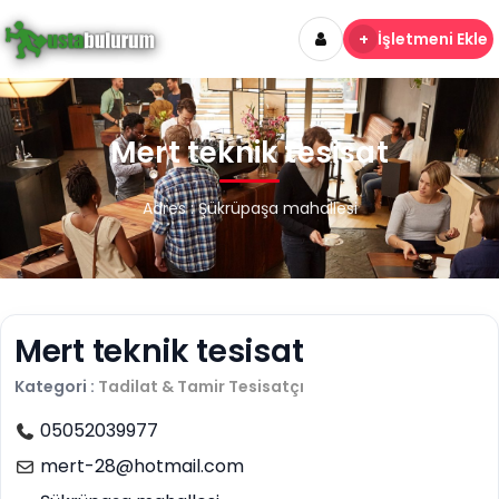
+
İşletmeni Ekle
Mert teknik tesisat
Adres : Şükrüpaşa mahallesi
Mert teknik tesisat
Kategori :
Tadilat & Tamir
Tesisatçı
05052039977
mert-28@hotmail.com