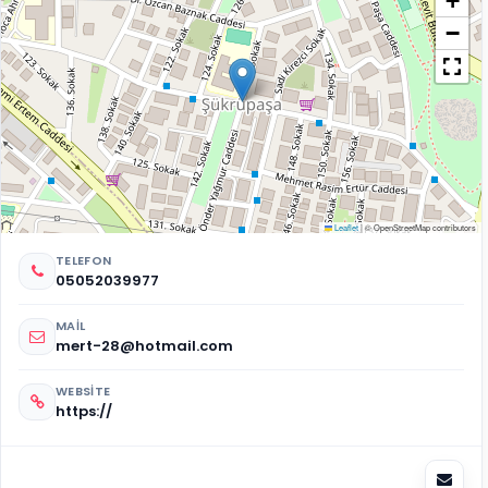
+
−
Leaflet
|
© OpenStreetMap contributors
TELEFON
05052039977
MAIL
mert-28@hotmail.com
WEBSITE
https://