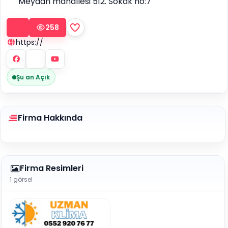
Meydan mahallesi 512. Sokak no:7
258
https://
Şu an Açık
Firma Hakkında
Firma Resimleri
1 görsel