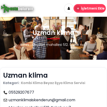
+
İşletmeni Ekle
Uzman klima
Adres : Meydan mahallesi 512. Sokak no:7
Uzman klima
Kategori :
Kombi Klima Beyaz Eşya
Klima Servisi
05529207677
uzmanklimaiskenderun@gmail.com