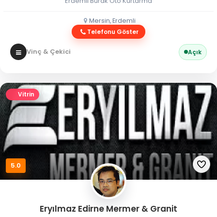
Erdemli Burak Oto Kurtarma
Mersin, Erdemli
Telefonu Göster
Vinç & Çekici
Açık
Vitrin
5.0
Eryılmaz Edirne Mermer & Granit