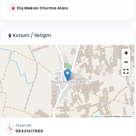
Dış Mekan Oturma Alanı
Konum / İletişim
+
−
Leaflet
|
© OpenStreetMap contributors
TELEFON
05421417650