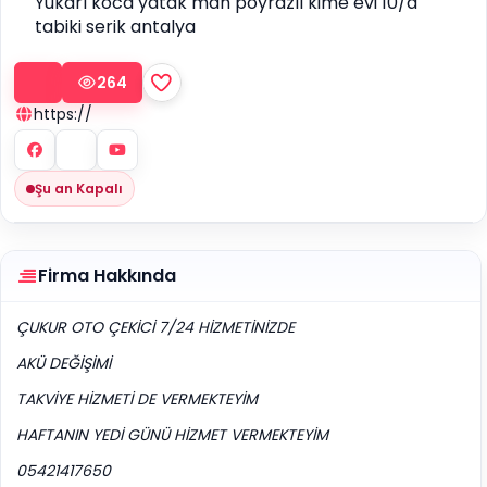
Yukarı koca yatak mah poyrazlı kime evi 10/a
tabiki serik antalya
264
https://
Şu an Kapalı
Firma Hakkında
ÇUKUR OTO ÇEKİCİ 7/24 HİZMETİNİZDE
AKÜ DEĞİŞİMİ
TAKVİYE HİZMETİ DE VERMEKTEYİM
HAFTANIN YEDİ GÜNÜ HİZMET VERMEKTEYİM
05421417650