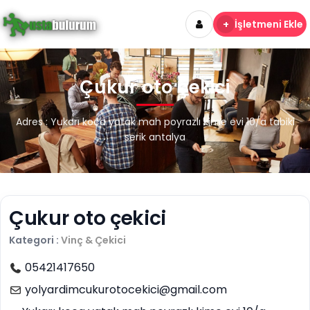
+
İşletmeni Ekle
Çukur oto çekici
Adres : Yukarı koca yatak mah poyrazlı kime evi 10/a tabiki
serik antalya
Çukur oto çekici
Kategori :
Vinç & Çekici
05421417650
yolyardimcukurotocekici@gmail.com