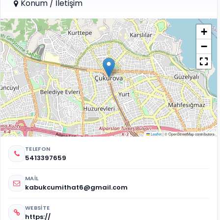
Konum / İletişim
+
−
Leaflet
|
© OpenStreetMap contributors
TELEFON
5413397659
MAIL
kabukcumithat6@gmail.com
WEBSITE
https://