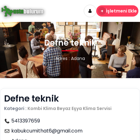
+
İşletmeni Ekle
Defne teknik
Adres : Adana
Defne teknik
Kategori :
Kombi Klima Beyaz Eşya
Klima Servisi
5413397659
kabukcumithat6@gmail.com