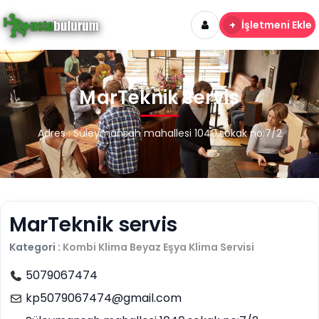
+
İşletmeni Ekle
MarTeknik servis
Adres : Süleymansah mahallesi 1040.sokak no:7/2
MarTeknik servis
Kategori :
Kombi Klima Beyaz Eşya
Klima Servisi
5079067474
kp5079067474@gmail.com