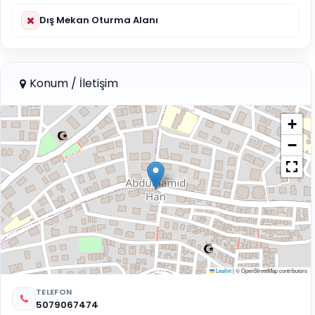
Dış Mekan Oturma Alanı
Konum / İletişim
+
−
Leaflet
|
© OpenStreetMap contributors
TELEFON
5079067474