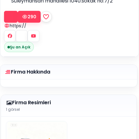
Süleymansah mahallesi 1040.sokak no:7/2
290
https://
Şu an Açık
Firma Hakkında
Firma Resimleri
1 görsel