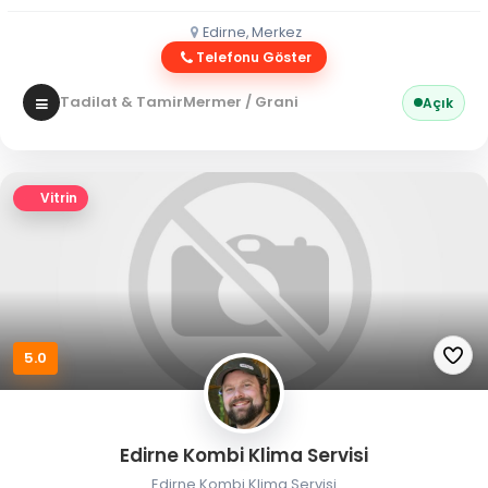
Edirne, Merkez
Telefonu Göster
Tadilat & Tamir
Mermer / Granit
Açık
Vitrin
5.0
Edirne Kombi Klima Servisi
Edirne Kombi Klima Servisi