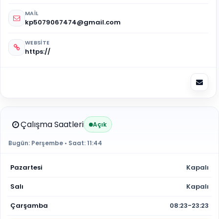
MAIL
kp5079067474@gmail.com
WEBSITE
https://
Çalışma Saatleri
Açık
Bugün:
Perşembe
• Saat:
11:44
Pazartesi
Kapalı
Salı
Kapalı
Çarşamba
08:23-23:23