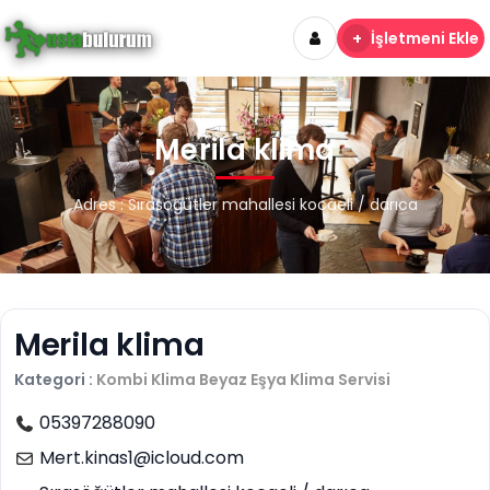
+
İşletmeni Ekle
Merila klima
Adres : Sırasöğütler mahallesi kocaeli / darıca
Merila klima
Kategori :
Kombi Klima Beyaz Eşya
Klima Servisi
05397288090
Mert.kinas1@icloud.com