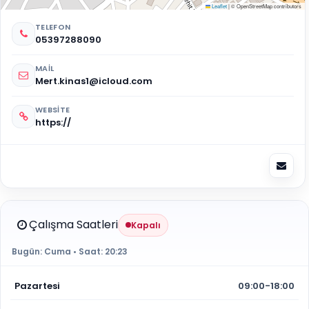
Leaflet
|
© OpenStreetMap contributors
TELEFON
05397288090
MAIL
Mert.kinas1@icloud.com
WEBSITE
https://
Çalışma Saatleri
Kapalı
Bugün:
Cuma
• Saat:
20:23
Pazartesi
09:00-18:00