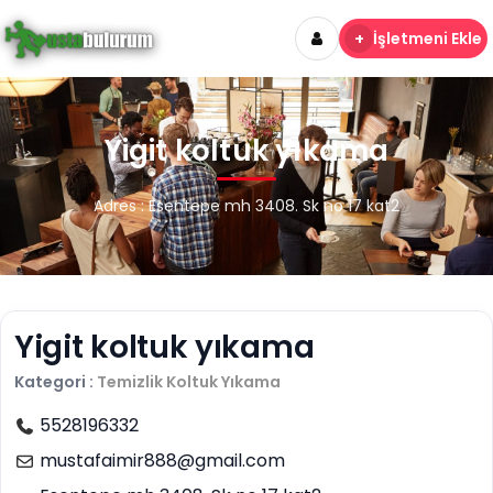
+
İşletmeni Ekle
Yigit koltuk yıkama
Adres : Esentepe mh 3408. Sk no 17 kat2
Yigit koltuk yıkama
Kategori :
Temizlik
Koltuk Yıkama
5528196332
mustafaimir888@gmail.com