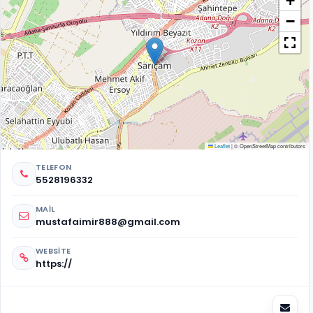
+
−
Leaflet
|
© OpenStreetMap contributors
TELEFON
5528196332
MAIL
mustafaimir888@gmail.com
WEBSITE
https://