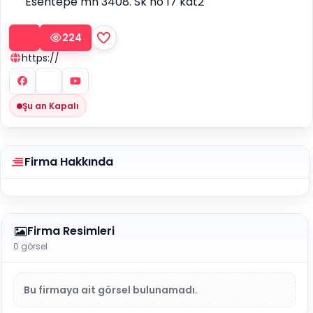
Esentepe mh 3408. Sk no 17 kat2
224
https://
Şu an Kapalı
Firma Hakkında
Firma Resimleri
0 görsel
Bu firmaya ait görsel bulunamadı.