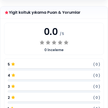
Yigit koltuk yıkama Puan & Yorumlar
0.0
/ 5
0
İnceleme
5
(
0
)
4
(
0
)
3
(
0
)
2
(
0
)