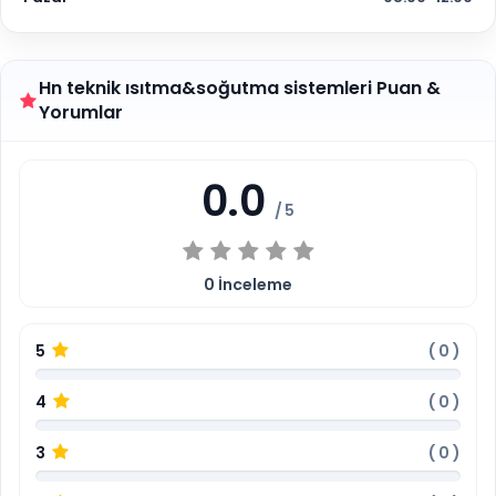
Hn teknik ısıtma&soğutma sistemleri Puan &
Yorumlar
0.0
/ 5
0
İnceleme
5
(
0
)
4
(
0
)
3
(
0
)