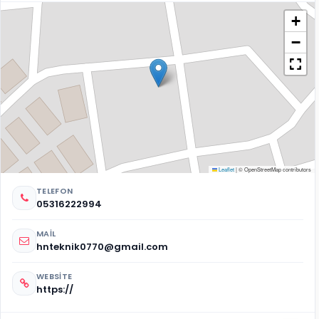
+
−
Leaflet
|
© OpenStreetMap contributors
TELEFON
05316222994
MAIL
hnteknik0770@gmail.com
WEBSITE
https://