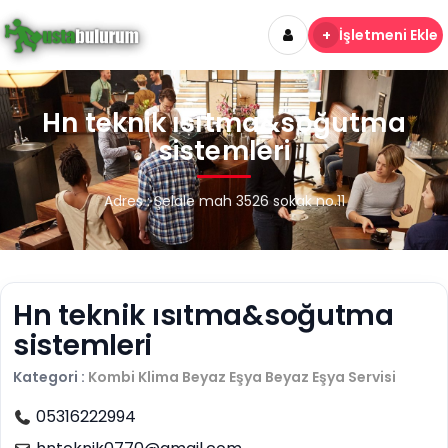
+
İşletmeni Ekle
Hn teknik ısıtma&soğutma
sistemleri
Adres : Şelale mah 3526 sokak no.11
Hn teknik ısıtma&soğutma
sistemleri
Kategori :
Kombi Klima Beyaz Eşya
Beyaz Eşya Servisi
05316222994