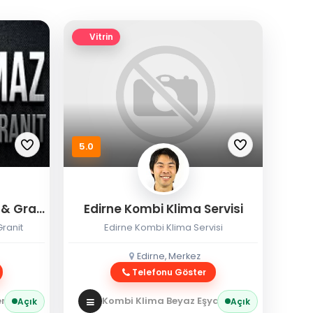
Vitrin
5.0
Eryılmaz Edirne Mermer & Granit
Edirne Kombi Klima Servisi
ranit
Edirne Kombi Klima Servisi
Edirne, Merkez
Telefonu Göster
 / Granit
Kombi Klima Beyaz Eşya
Kombi Servisi
Açık
Açık