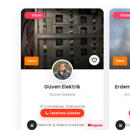
Vitrin
Vitrin
Yeni
Yeni
Güven Elektrik
Erdem
Güven Elektrik
Er
Çanakkale, Gökçeada
Telefonu Göster
Elektrik & Elektronik
Elektrikçi
Vi
Kapalı