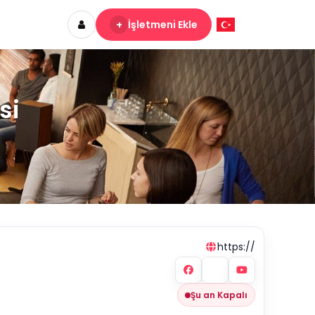
+
İşletmeni Ekle
si
https://
Şu an Kapalı