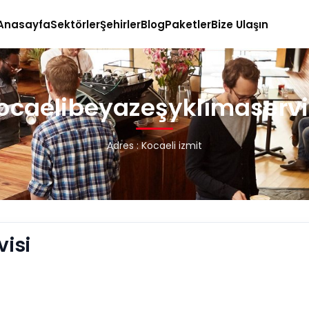
Anasayfa
Sektörler
Şehirler
Blog
Paketler
Bize Ulaşın
ocaelibeyazeşyklımaservi
Adres : Kocaeli izmit
isi