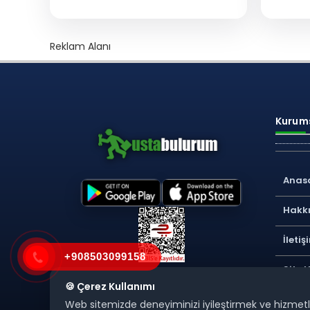
Reklam Alanı
Kurums
Anas
Hakk
İletiş
+908503099158
Site 
🍪 Çerez Kullanımı
Web sitemizde deneyiminizi iyileştirmek ve hizmetleri