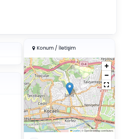
Konum / İletişim
+
−
Leaflet
|
© OpenStreetMap contributors