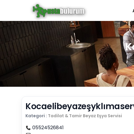
K
Kocaelibeyazeşyklımaserv
Kategori :
Tadilat & Tamir
Beyaz Eşya Servisi
05524526841