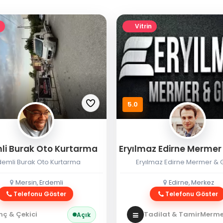
Vitrin
5.0
li Burak Oto Kurtarma
demli Burak Oto Kurtarma
Eryılmaz Edirne Mermer & G
Mersin, Erdemli
Edirne, Merkez
Telefonu Göster
Telefonu Göster
nç & Çekici
Tadilat & Tamir
Mermer
Açık