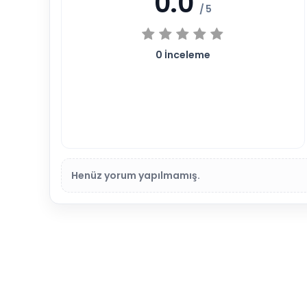
0.0
/ 5
0
İnceleme
Henüz yorum yapılmamış.