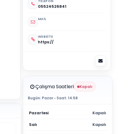
TELEFON
05524526841
MAIL
WEBSITE
https://
Çalışma Saatleri
Kapalı
Bugün:
Pazar
• Saat:
14:58
Pazartesi
Kapalı
Salı
Kapalı