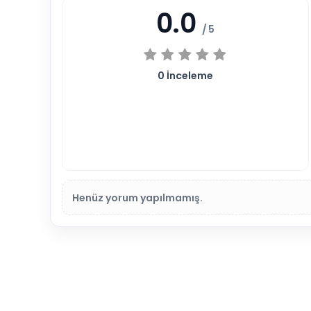
0.0
/ 5
0
İnceleme
Henüz yorum yapılmamış.