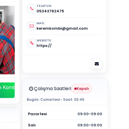
TELEFON
05343762475
MAIL
keremkombi@gmail.com
WEBSITE
https://
Çalışma Saatleri
Kapalı
Bugün:
Cumartesi
• Saat:
03:45
Pazartesi
09:00-09:00
Salı
09:00-09:00