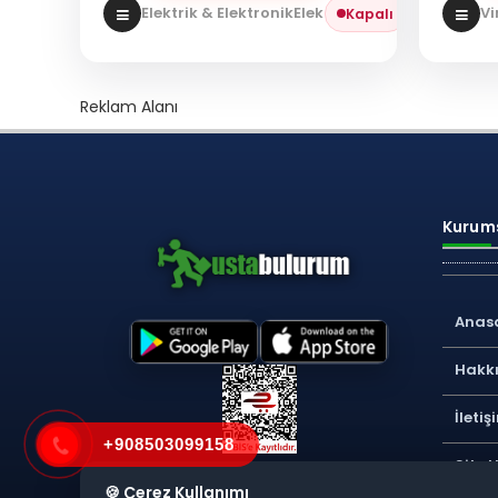
Elektrik & Elektronik
Elektrikçi
Vi
Kapalı
Reklam Alanı
Kurums
Anas
Hakk
İletiş
+908503099158
Site 
🍪 Çerez Kullanımı