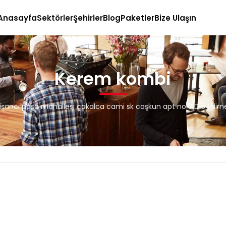
Anasayfa
Sektörler
Şehirler
Blog
Paketler
Bize Ulaşın
Kerem kombi
Nişancı paşa mahallesi çokalca cami sk coşkun apt no 3 D 5 Edir