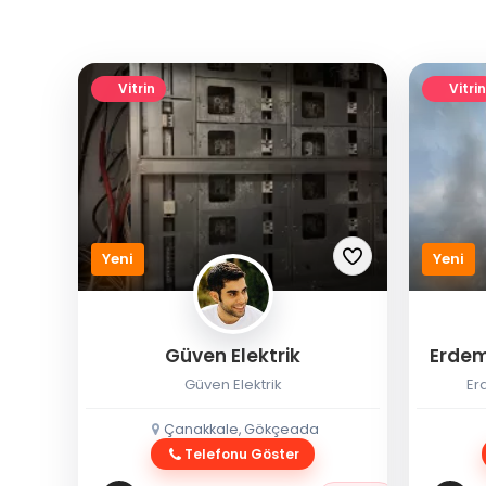
Vitrin
Vitrin
Yeni
Yeni
Güven Elektrik
Erdem
Güven Elektrik
Er
Çanakkale, Gökçeada
Telefonu Göster