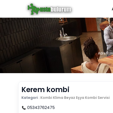
Adres : 
Kerem kombi
Kategori :
Kombi Klima Beyaz Eşya
Kombi Servisi
05343762475