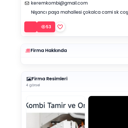
keremkombi@gmail.com
Nişancı paşa mahallesi çokalca cami sk co
53
Firma Hakkında
Firma Resimleri
4 görsel