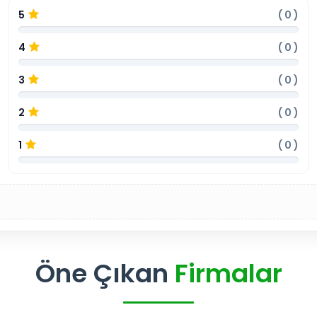
5
(
0
)
4
(
0
)
3
(
0
)
2
(
0
)
1
(
0
)
Öne Çıkan
Firmalar