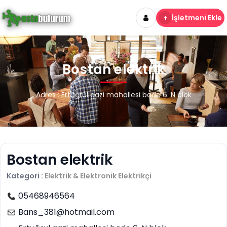
+
İşletmeni Ekle
Bostan elektrik
Adres : Ertuğrul gazi mahallesi bade 6. N blok
Bostan elektrik
Kategori :
Elektrik & Elektronik
Elektrikçi
05468946564
Bans_381@hotmail.com