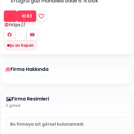
Ertuğrul gazi mahallesi bade 6. N blok
83
https://
Şu an Kapalı
Firma Hakkında
Firma Resimleri
0 görsel
Bu firmaya ait görsel bulunamadı.