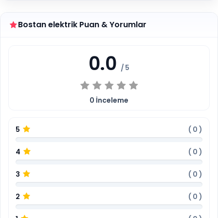
Bostan elektrik Puan & Yorumlar
0.0
/ 5
0
İnceleme
5
(
0
)
4
(
0
)
3
(
0
)
2
(
0
)