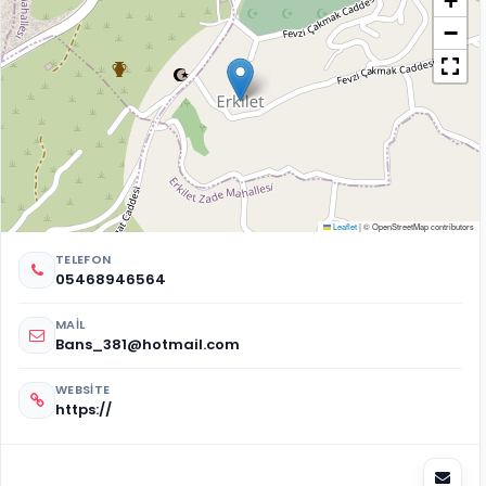
+
−
Leaflet
|
© OpenStreetMap contributors
TELEFON
05468946564
MAIL
Bans_381@hotmail.com
WEBSITE
https://