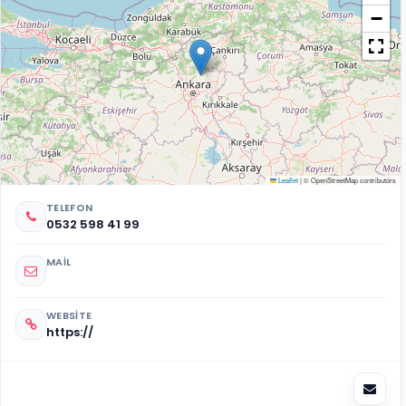
−
Leaflet
|
© OpenStreetMap contributors
TELEFON
0532 598 41 99
MAIL
WEBSITE
https://