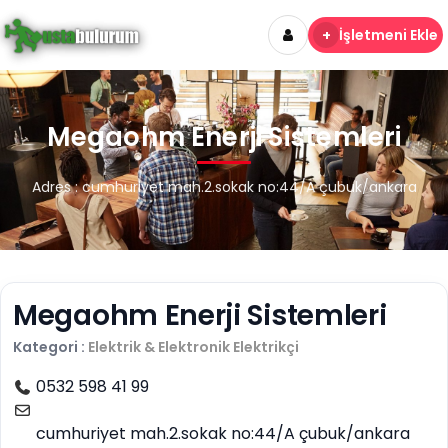
+
İşletmeni Ekle
Megaohm Enerji Sistemleri
Adres : cumhuriyet mah.2.sokak no:44/A çubuk/ankara
Megaohm Enerji Sistemleri
Kategori :
Elektrik & Elektronik
Elektrikçi
0532 598 41 99
cumhuriyet mah.2.sokak no:44/A çubuk/ankara