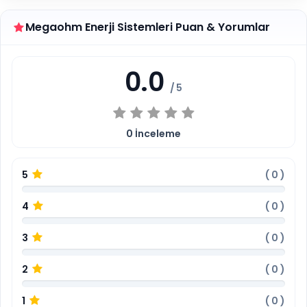
Megaohm Enerji Sistemleri Puan & Yorumlar
0.0
/ 5
0
İnceleme
5
(
0
)
4
(
0
)
3
(
0
)
2
(
0
)
1
(
0
)