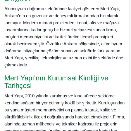
Alüminyum doğrama sektöründe faaliyet gösteren Mert Yapı,
Ankara'nın en güvenilir ve deneyimli firmalarından biri olarak
tanınıyor. Modern mimari projelerden, konut, ofis ve mağaza
tasarımlarına kadar geniş bir hizmet yelpazesi sunan firma,
müşteri memnuniyetini ve kaliteli üretimi temel prensipleri
olarak benimsemiştir. Özellikle Ankara bölgesinde, alüminyum
doğrama ihtiyaçlarına çözüm sunan ve sektörde fark yaratan
Mert Yapı, yenilikçi teknolojiler ve uzman ekibi ile sektörde öne
çıkmaktadır.
Mert Yapı'nın Kurumsal Kimliği ve
Tarihçesi
Mert Yapı, 2010 yılında kurulmuş ve kısa sürede sektörde
kendine sağlam bir yer edinmiş köklü bir şirkettir. Kuruluşundan
bu yana müşteri memnuniyetini ön planda tutarak, kalite ve
sürdürülebilirlik ilkeleri doğrultusunda hareket etmektedir. Firma,
alanında uzman mühendis ve tekniker kadrosu ile projelerin
tasarım aşamasından, üretim ve montaj sürecine kadar her