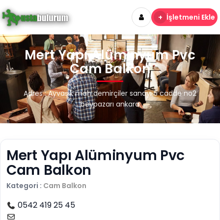
+
İşletmeni Ekle
Mert Yapı Alüminyum Pvc
Cam Balkon
Adres : Ayvaşık mah demirçiler sanayi 5 cadde no2
beypazarı ankara
Mert Yapı Alüminyum Pvc
Cam Balkon
Kategori :
Cam Balkon
0542 419 25 45