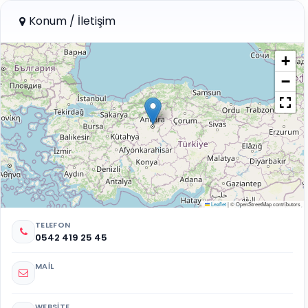
Konum / İletişim
+
−
Leaflet
|
© OpenStreetMap contributors
TELEFON
0542 419 25 45
MAIL
WEBSITE