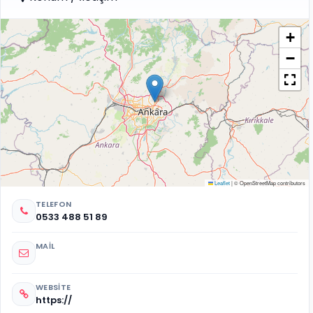
+
−
Leaflet
|
© OpenStreetMap contributors
TELEFON
0533 488 51 89
MAIL
WEBSITE
https://