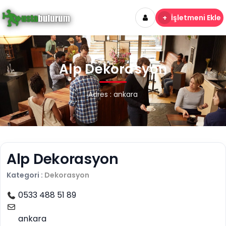
+
İşletmeni Ekle
Alp Dekorasyon
Adres : ankara
Alp Dekorasyon
Kategori :
Dekorasyon
0533 488 51 89
ankara