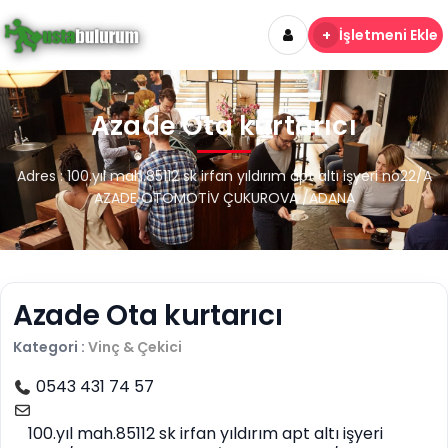
+
İşletmeni Ekle
Azade Ota kurtarıcı
Adres : 100.yıl mah.85112 sk irfan yıldırım apt altı işyeri no22/A
AZADE OTOMOTİV ÇUKUROVA /ADANA
Azade Ota kurtarıcı
Kategori :
Vinç & Çekici
0543 431 74 57
100.yıl mah.85112 sk irfan yıldırım apt altı işyeri