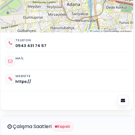
Leaflet
|
© OpenStreetMap contributors
TELEFON
0543 431 74 57
MAIL
WEBSITE
https://
Çalışma Saatleri
Kapalı