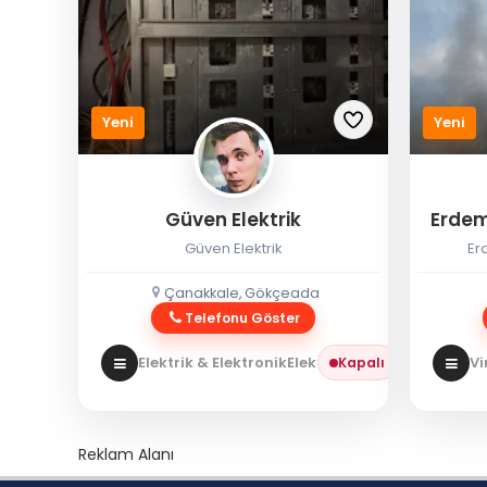
Yeni
Yeni
Güven Elektrik
Erdem
Güven Elektrik
Er
Çanakkale, Gökçeada
Telefonu Göster
Elektrik & Elektronik
Elektrikçi
Vi
Kapalı
Reklam Alanı