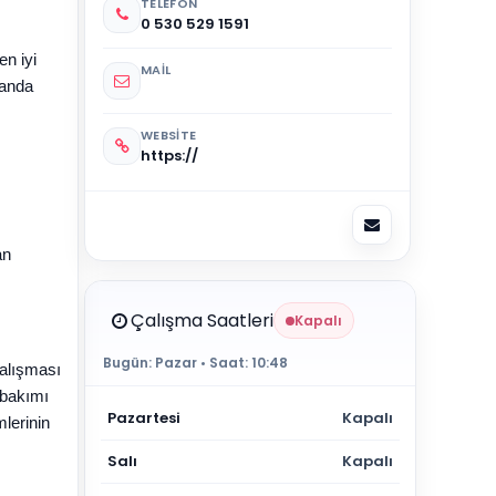
TELEFON
0 530 529 1591
en iyi
MAIL
landa
WEBSITE
https://
an
Çalışma Saatleri
Kapalı
Bugün:
Pazar
• Saat:
10:48
çalışması
n bakımı
Pazartesi
Kapalı
mlerinin
Salı
Kapalı