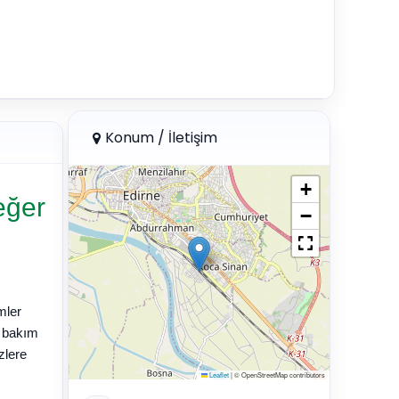
Konum / İletişim
+
eğer
−
mler
i bakım
zlere
Leaflet
|
© OpenStreetMap contributors