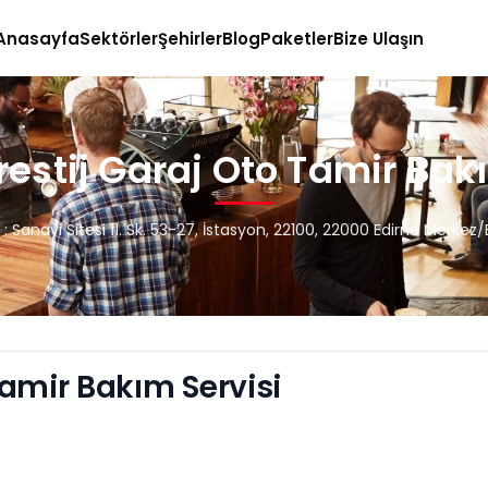
Anasayfa
Sektörler
Şehirler
Blog
Paketler
Bize Ulaşın
estij Garaj Oto Tamir Bakı
 : Sanayi Sitesi 11. Sk. 53-27, İstasyon, 22100, 22000 Edirne Merkez/
amir Bakım Servisi