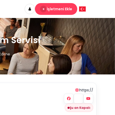
+
İşletmeni Ekle
m Servisi
Edirne
https://
Şu an Kapalı