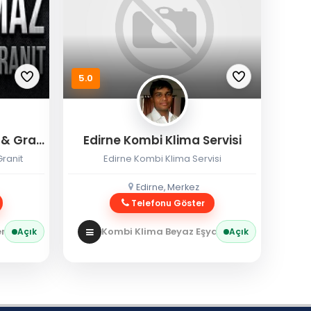
5.0
Eryılmaz Edirne Mermer & Granit
Edirne Kombi Klima Servisi
ranit
Edirne Kombi Klima Servisi
Edirne, Merkez
Telefonu Göster
 / Granit
Kombi Klima Beyaz Eşya
Kombi Servisi
Açık
Açık