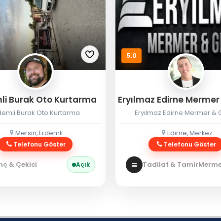
5.0
li Burak Oto Kurtarma
demli Burak Oto Kurtarma
Eryılmaz Edirne Mermer & G
Mersin, Erdemli
Edirne, Merkez
Telefonu Göster
Telefonu Göster
nç & Çekici
Tadilat & Tamir
Mermer
Açık