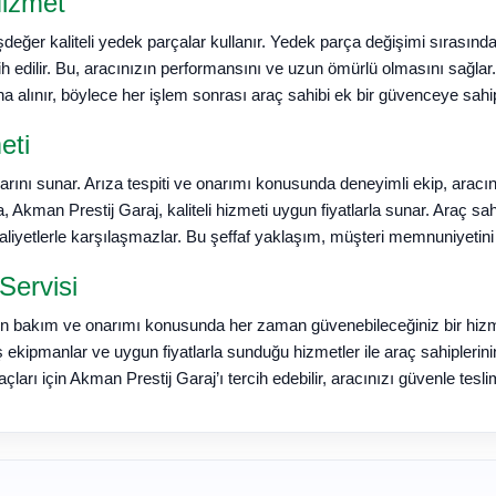
Hizmet
şdeğer kaliteli yedek parçalar kullanır. Yedek parça değişimi sırasında
ih edilir. Bu, aracınızın performansını ve uzun ömürlü olmasını sağla
a alınır, böylece her işlem sonrası araç sahibi ek bir güvenceye sahip
eti
larını sunar. Arıza tespiti ve onarımı konusunda deneyimli ekip, aracın
a, Akman Prestij Garaj, kaliteli hizmeti uygun fiyatlarla sunar. Araç sahi
maliyetlerle karşılaşmazlar. Bu şeffaf yaklaşım, müşteri memnuniyetini a
Servisi
zın bakım ve onarımı konusunda her zaman güvenebileceğiniz bir hiz
ş ekipmanlar ve uygun fiyatlarla sunduğu hizmetler ile araç sahiplerinin
ları için Akman Prestij Garaj’ı tercih edebilir, aracınızı güvenle tesli