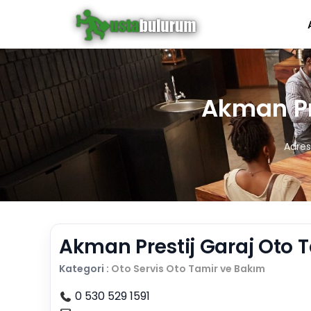
Akman Pr
Adres
Akman Prestij Garaj Oto T
Kategori :
Oto Servis
Oto Tamir ve Bakım
0 530 529 1591