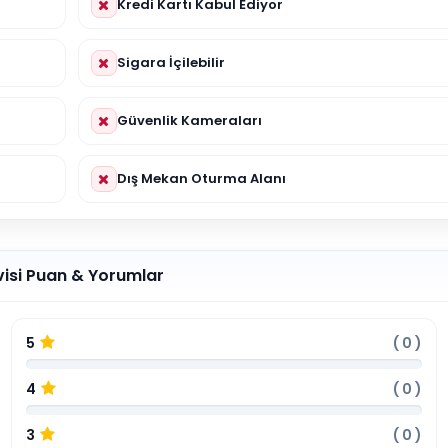
Kredi Kartı Kabul Ediyor
Sigara İçilebilir
Güvenlik Kameraları
Dış Mekan Oturma Alanı
visi Puan & Yorumlar
5
(
0
)
4
(
0
)
3
(
0
)