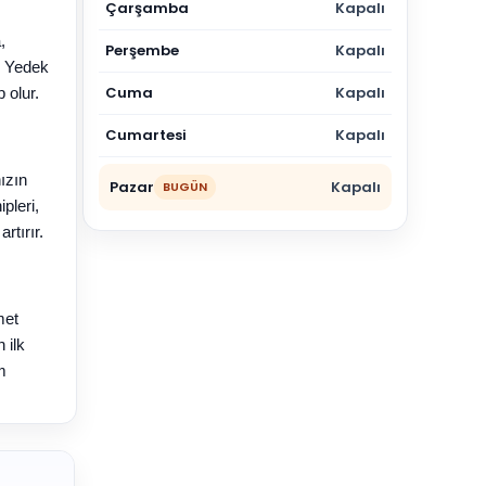
Çarşamba
Kapalı
,
Perşembe
Kapalı
r. Yedek
Cuma
Kapalı
 olur.
Cumartesi
Kapalı
ızın
Pazar
Kapalı
BUGÜN
pleri,
rtırır.
met
 ilk
m