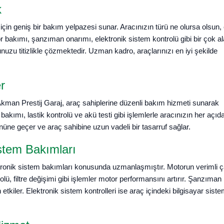
k
çin geniş bir bakım yelpazesi sunar. Aracınızın türü ne olursa olsun, 
or bakımı, şanzıman onarımı, elektronik sistem kontrolü gibi bir çok a
uzu titizlikle çözmektedir. Uzman kadro, araçlarınızı en iyi şekilde
r
kman Prestij Garaj, araç sahiplerine düzenli bakım hizmeti sunarak
bakımı, lastik kontrolü ve akü testi gibi işlemlerle aracınızın her açıd
önüne geçer ve araç sahibine uzun vadeli bir tasarruf sağlar.
stem Bakımları
ktronik sistem bakımları konusunda uzmanlaşmıştır. Motorun verimli 
rolü, filtre değişimi gibi işlemler motor performansını artırır. Şanzıma
kiler. Elektronik sistem kontrolleri ise araç içindeki bilgisayar siste