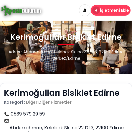
+
İşletmeni Ekle
Kerimoğulları Bisiklet Edirne
Adres : Abdurrahman, Kelebek Sk. no:22 D:13, 22100 Edirne
Merkez/Edirne
Kerimoğulları Bisiklet Edirne
Kategori :
Diğer
Diğer Hizmetler
0539 579 29 59
Abdurrahman, Kelebek Sk. no:22 D:13, 22100 Edirne