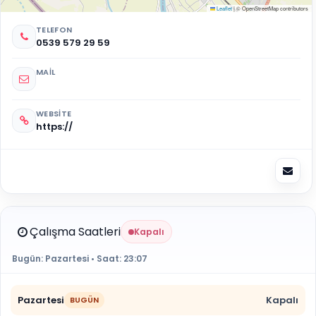
Leaflet
|
© OpenStreetMap contributors
TELEFON
0539 579 29 59
MAIL
WEBSITE
https://
Çalışma Saatleri
Kapalı
Bugün:
Pazartesi
• Saat:
23:07
Pazartesi
Kapalı
BUGÜN