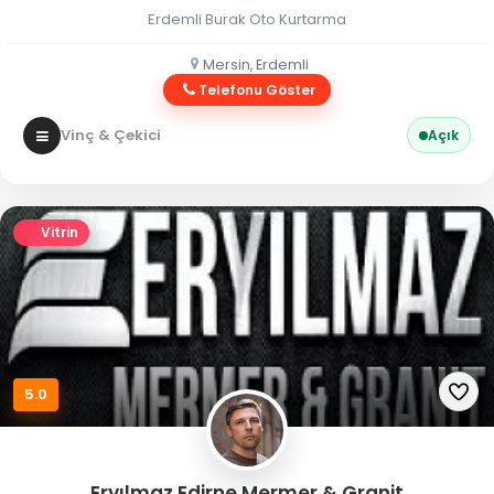
Erdemli Burak Oto Kurtarma
Mersin, Erdemli
Telefonu Göster
Vinç & Çekici
Açık
Vitrin
5.0
Eryılmaz Edirne Mermer & Granit