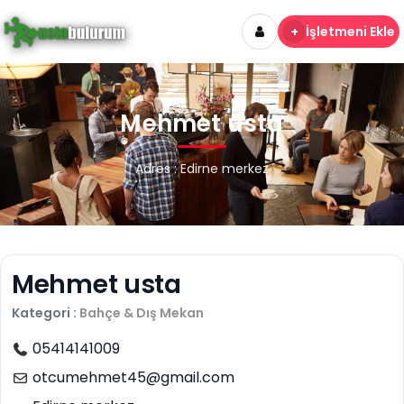
+
İşletmeni Ekle
Mehmet usta
Adres : Edirne merkez
Mehmet usta
Kategori :
Bahçe & Dış Mekan
05414141009
otcumehmet45@gmail.com