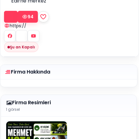
Edirne merkez
94
https://
Şu an Kapalı
Firma Hakkında
Firma Resimleri
1 görsel