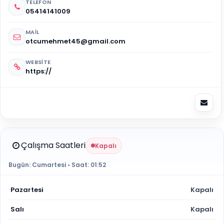
TELEFON
05414141009
MAIL
otcumehmet45@gmail.com
WEBSITE
https://
Çalışma Saatleri
Kapalı
Bugün:
Cumartesi
• Saat:
01:52
Pazartesi
Kapalı
Salı
Kapalı