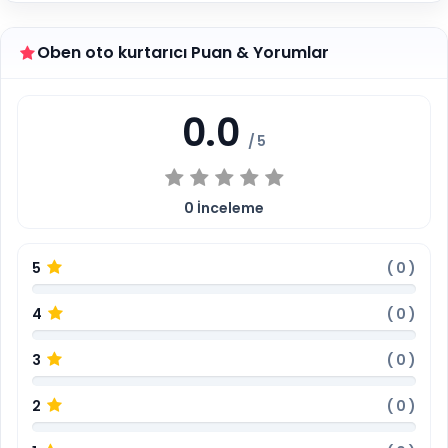
Oben oto kurtarıcı Puan & Yorumlar
0.0
/ 5
0
İnceleme
5
(
0
)
4
(
0
)
3
(
0
)
2
(
0
)