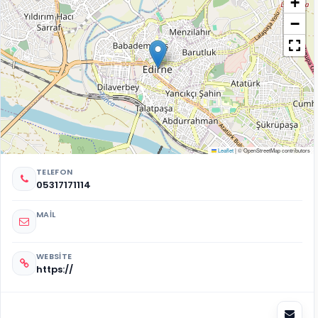
+
−
Leaflet
|
© OpenStreetMap contributors
TELEFON
05317171114
MAIL
WEBSITE
https://