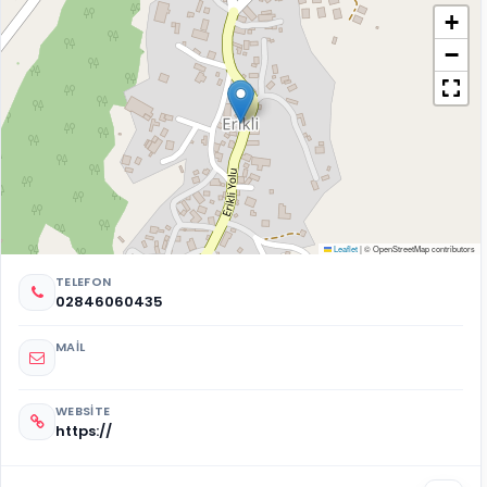
+
−
Leaflet
|
© OpenStreetMap contributors
TELEFON
02846060435
MAIL
WEBSITE
https://