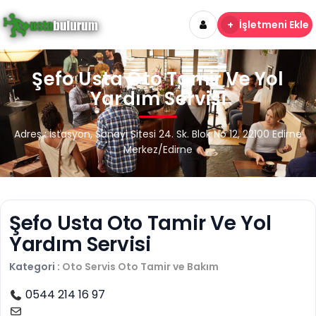
+
İşletmeni Ekle
Şefo Usta Oto Tamir Ve Yol
Yardım Servisi
Adres : İstasyon, Sanayi Sitesi 24. Sk. Blok No 12, 22100 Edirne
Merkez/Edirne
Şefo Usta Oto Tamir Ve Yol
Yardım Servisi
Kategori :
Oto Servis
Oto Tamir ve Bakım
0544 214 16 97