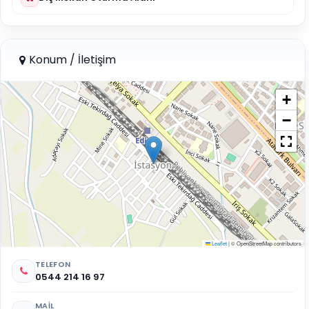
Konum / İletişim
+
−
Leaflet
|
© OpenStreetMap contributors
TELEFON
0544 214 16 97
MAIL