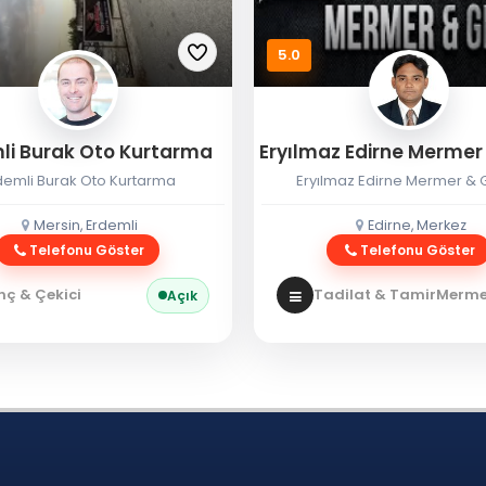
5.0
li Burak Oto Kurtarma
demli Burak Oto Kurtarma
Eryılmaz Edirne Mermer & G
Mersin, Erdemli
Edirne, Merkez
Telefonu Göster
Telefonu Göster
nç & Çekici
Tadilat & Tamir
Mermer
Açık