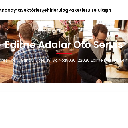
Anasayfa
Sektörler
Şehirler
Blog
Paketler
Bize Ulaşın
Edirne Adalar Oto Servis
res : Yeni, Sanayi Sitesi 19. Sk. No:15030, 22020 Edirne Merkez/Edi