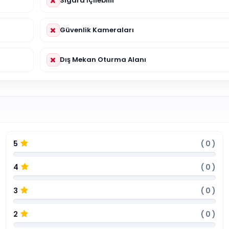
Sigara İçilebilir
Güvenlik Kameraları
Dış Mekan Oturma Alanı
r
5
(
0
)
4
(
0
)
3
(
0
)
2
(
0
)