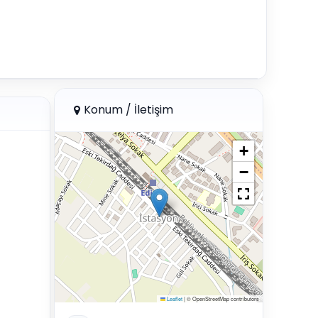
Konum / İletişim
+
−
Leaflet
|
© OpenStreetMap contributors