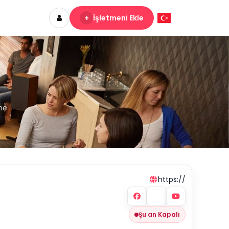
+
İşletmeni Ekle
rne
https://
Şu an Kapalı