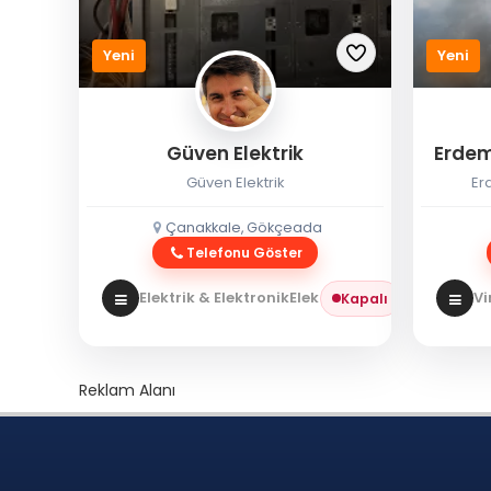
Yeni
Yeni
Güven Elektrik
Erdem
Güven Elektrik
Er
Çanakkale, Gökçeada
Telefonu Göster
Elektrik & Elektronik
Elektrikçi
Vi
Kapalı
Reklam Alanı