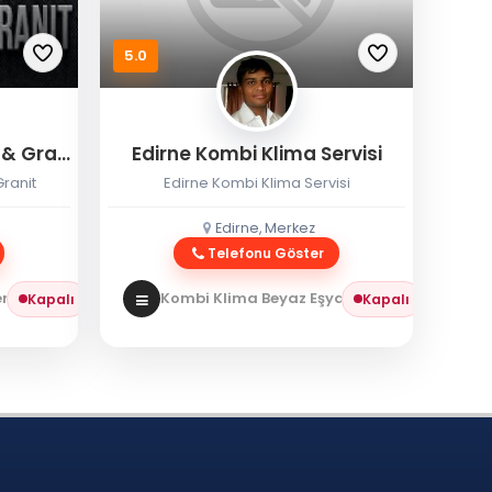
5.0
Eryılmaz Edirne Mermer & Granit
Edirne Kombi Klima Servisi
ranit
Edirne Kombi Klima Servisi
Edirne, Merkez
Telefonu Göster
 / Granit
Kombi Klima Beyaz Eşya
Kombi Servisi
Kapalı
Kapalı