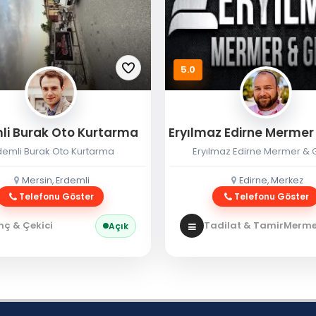
5.0
li Burak Oto Kurtarma
demli Burak Oto Kurtarma
Eryılmaz Edirne Mermer & G
Mersin, Erdemli
Edirne, Merkez
Telefonu Göster
Telefonu Göster
nç & Çekici
Tadilat & Tamir
Mermer
Açık