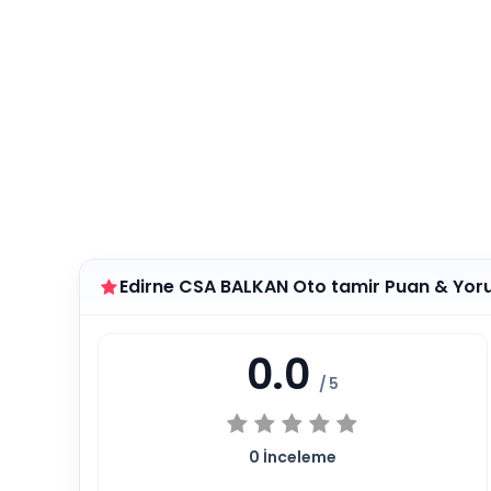
Edirne CSA BALKAN Oto tamir Puan & Yor
0.0
/ 5
0
İnceleme