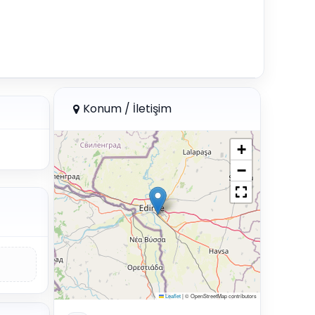
Konum / İletişim
+
−
Leaflet
|
© OpenStreetMap contributors