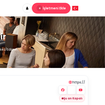
+
İşletmeni Ekle
ir
rkez/Edirne
https://
Şu an Kapalı