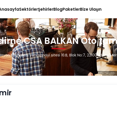
Anasayfa
Sektörler
Şehirler
Blog
Paketler
Bize Ulaşın
dirne CSA BALKAN Oto tam
tasyon mahallesi yeni sanayi sitesi 16:B, Blok No:7, 22100 Edirne Me
mir