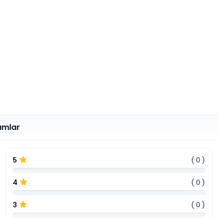
umlar
5
(
0
)
4
(
0
)
3
(
0
)