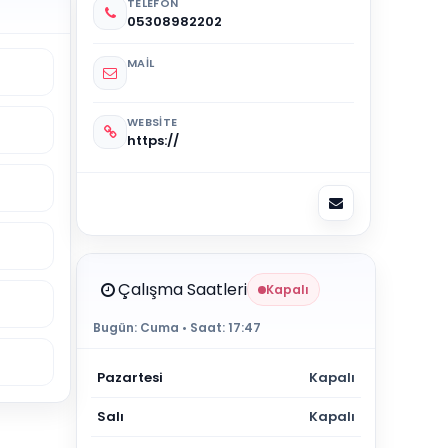
TELEFON
05308982202
MAIL
WEBSITE
https://
Çalışma Saatleri
Kapalı
Bugün:
Cuma
• Saat:
17:47
Pazartesi
Kapalı
Salı
Kapalı