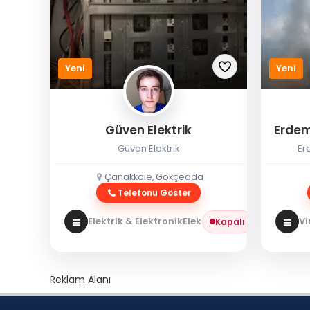
Yeni
Yeni
Güven Elektrik
Erdem
Güven Elektrik
Er
Çanakkale, Gökçeada
Telefonu Göster
Elektrik & Elektronik
Elektrikçi
Vi
Kapalı
Reklam Alanı