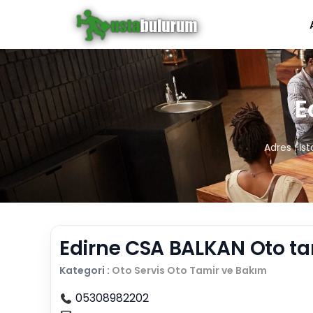
E
Adres : İs
Edirne CSA BALKAN Oto ta
Kategori :
Oto Servis
Oto Tamir ve Bakım
05308982202