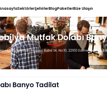
Anasayfa
Sektörler
Şehirler
Blog
Paketler
Bize Ulaşın
obilya Mutfak Dolabı Bany
es : Abdurrahman, Huysuz Baba Sk. No:10, 22100 Edirne Merkez/Ed
abı Banyo Tadilat