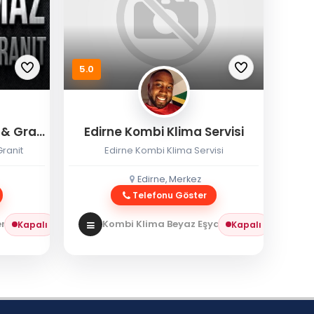
5.0
Eryılmaz Edirne Mermer & Granit
Edirne Kombi Klima Servisi
ranit
Edirne Kombi Klima Servisi
Edirne, Merkez
Telefonu Göster
 / Granit
Kombi Klima Beyaz Eşya
Kombi Servisi
Kapalı
Kapalı