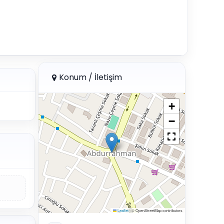
Konum / İletişim
+
−
Leaflet
|
© OpenStreetMap contributors