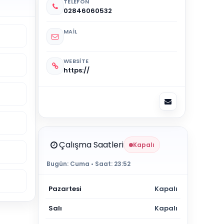
TELEFON
02846060532
MAIL
WEBSITE
https://
Çalışma Saatleri
Kapalı
Bugün:
Cuma
• Saat:
23:52
Pazartesi
Kapalı
Salı
Kapalı