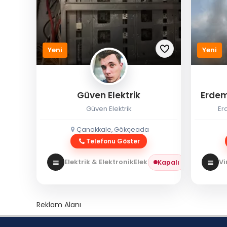
Yeni
Yeni
Güven Elektrik
Erdem
Güven Elektrik
Er
Çanakkale, Gökçeada
Telefonu Göster
Elektrik & Elektronik
Elektrikçi
Vi
Kapalı
Reklam Alanı