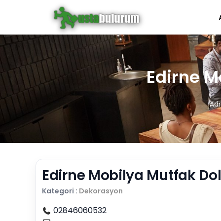
Edirne M
Adr
Edirne Mobilya Mutfak Dol
Kategori :
Dekorasyon
02846060532