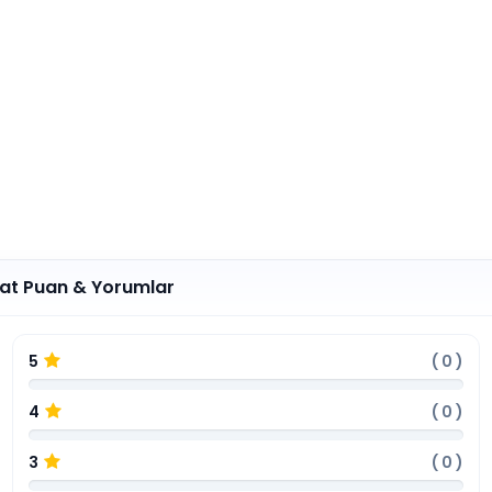
lat Puan & Yorumlar
5
(
0
)
4
(
0
)
3
(
0
)