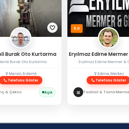
5.0
li Burak Oto Kurtarma
demli Burak Oto Kurtarma
Eryılmaz Edirne Mermer & G
Mersin, Erdemli
Edirne, Merkez
Telefonu Göster
Telefonu Göster
nç & Çekici
Tadilat & Tamir
Mermer
Açık