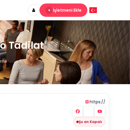
+
İşletmeni Ekle
o Tadilat
irne
https://
Şu an Kapalı