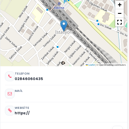
+
−
Leaflet
|
© OpenStreetMap contributors
TELEFON
02846060435
MAIL
WEBSITE
https://