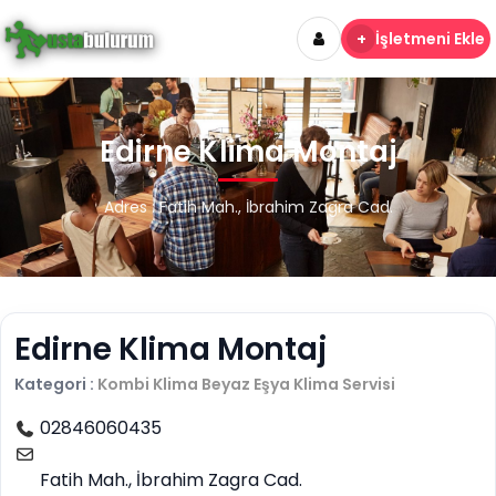
+
İşletmeni Ekle
Edirne Klima Montaj
Adres : Fatih Mah., İbrahim Zagra Cad.
Edirne Klima Montaj
Kategori :
Kombi Klima Beyaz Eşya
Klima Servisi
02846060435
Fatih Mah., İbrahim Zagra Cad.