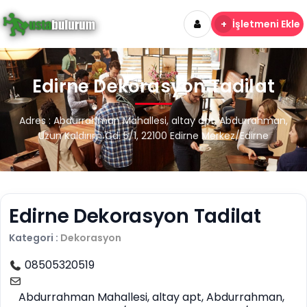
+
İşletmeni Ekle
Edirne Dekorasyon Tadilat
Adres : Abdurrahman Mahallesi, altay apt, Abdurrahman,
Uzun Kaldırım Cd. 5/1, 22100 Edirne Merkez/Edirne
Edirne Dekorasyon Tadilat
Kategori :
Dekorasyon
08505320519
Abdurrahman Mahallesi, altay apt, Abdurrahman,