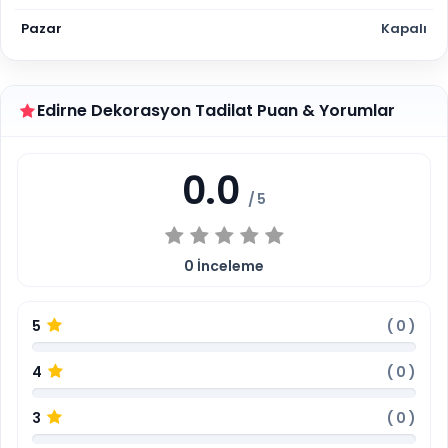
Pazar
Kapalı
Edirne Dekorasyon Tadilat Puan & Yorumlar
0.0
/ 5
0
İnceleme
5
(
0
)
4
(
0
)
3
(
0
)