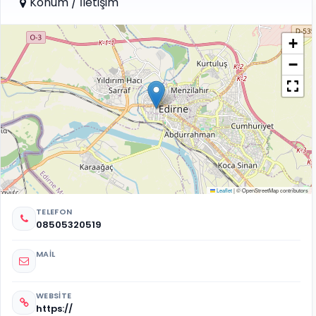
Konum / İletişim
+
−
Leaflet
|
© OpenStreetMap contributors
TELEFON
08505320519
MAIL
WEBSITE
https://