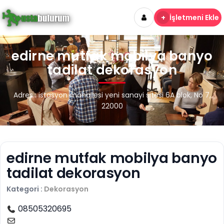
+
İşletmeni Ekle
edirne mutfak mobilya banyo
tadilat dekorasyon
Adres : istasyon mahallesi yeni sanayi sitesi 6A blok, No 7,
22000
edirne mutfak mobilya banyo
tadilat dekorasyon
Kategori :
Dekorasyon
08505320695