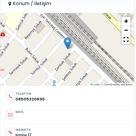
Konum / İletişim
+
−
Leaflet
|
© OpenStreetMap contributors
TELEFON
08505320695
MAIL
WEBSITE
https://