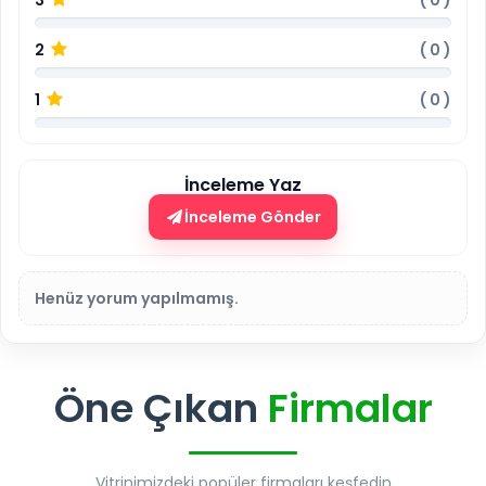
3
(
0
)
2
(
0
)
1
(
0
)
İnceleme Yaz
İnceleme Gönder
Henüz yorum yapılmamış.
Öne Çıkan
Firmalar
Vitrinimizdeki popüler firmaları keşfedin