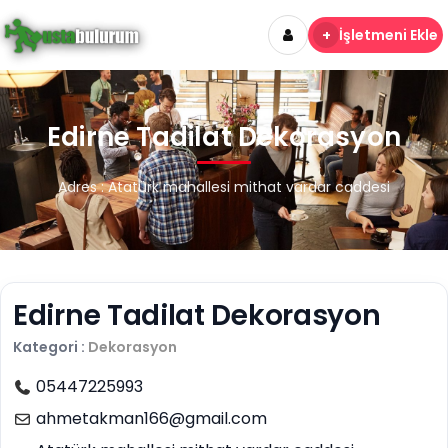
+
İşletmeni Ekle
Edirne Tadilat Dekorasyon
Adres : Atatürk mahallesi mithat vardar caddesi
Edirne Tadilat Dekorasyon
Kategori :
Dekorasyon
05447225993
ahmetakman166@gmail.com