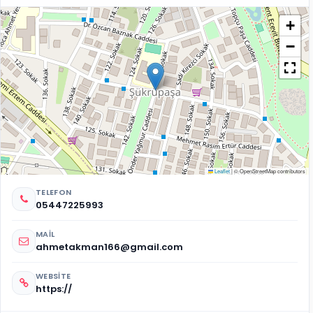
+
−
Leaflet
|
© OpenStreetMap contributors
TELEFON
05447225993
MAIL
ahmetakman166@gmail.com
WEBSITE
https://