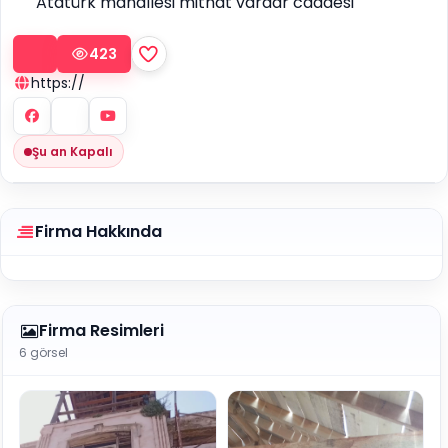
Atatürk mahallesi mithat vardar caddesi
423
https://
Şu an Kapalı
Firma Hakkında
Firma Resimleri
6 görsel