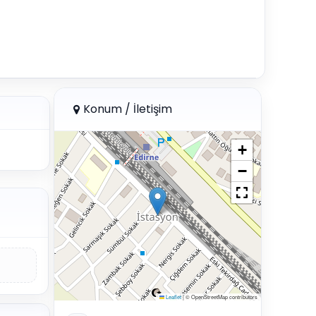
Konum / İletişim
+
−
Leaflet
|
© OpenStreetMap contributors