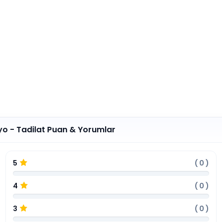
yo - Tadilat Puan & Yorumlar
5
(
0
)
4
(
0
)
3
(
0
)