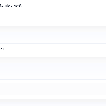
 5A Blok No:8
No:8