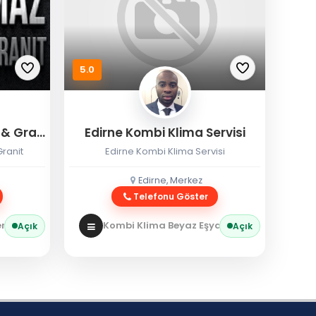
5.0
Eryılmaz Edirne Mermer & Granit
Edirne Kombi Klima Servisi
ranit
Edirne Kombi Klima Servisi
Edirne, Merkez
Telefonu Göster
 / Granit
Kombi Klima Beyaz Eşya
Kombi Servisi
Açık
Açık