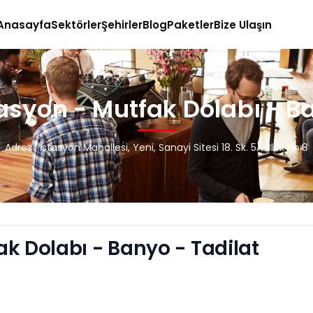
Anasayfa
Sektörler
Şehirler
Blog
Paketler
Bize Ulaşın
asyon - Mutfak Dolabı - Ba
Adres : İstasyon Mahallesi, Yeni, Sanayi Sitesi 18. Sk. 5A Blok No:8
k Dolabı - Banyo - Tadilat