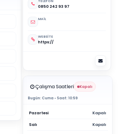
TELEFON
0850 242 93 97
MAIL
WEBSITE
https://
Çalışma Saatleri
Kapalı
Bugün:
Cuma
• Saat:
10:59
Pazartesi
Kapalı
Salı
Kapalı