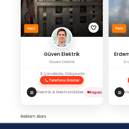
Yeni
Yeni
Güven Elektrik
Erdem
Güven Elektrik
Er
Çanakkale, Gökçeada
Telefonu Göster
Elektrik & Elektronik
Elektrikçi
Vi
Kapalı
Reklam Alanı