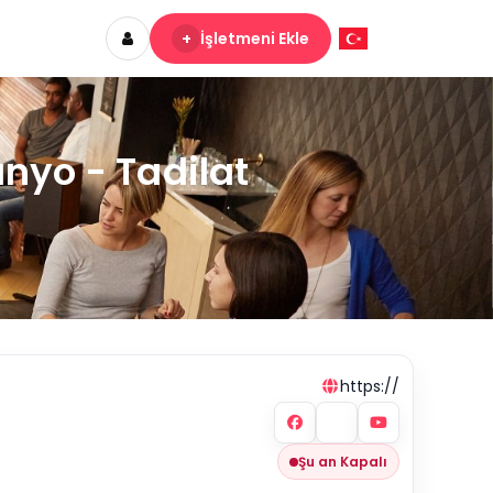
+
İşletmeni Ekle
nyo - Tadilat
https://
Şu an Kapalı