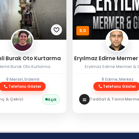
5.0
li Burak Oto Kurtarma
demli Burak Oto Kurtarma
Eryılmaz Edirne Mermer & G
Mersin, Erdemli
Edirne, Merkez
Telefonu Göster
Telefonu Göster
nç & Çekici
Tadilat & Tamir
Mermer
Açık