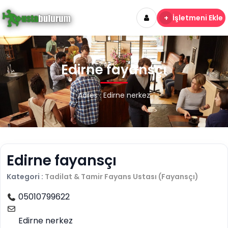
+
İşletmeni Ekle
Edirne fayansçı
Adres : Edirne nerkez
Edirne fayansçı
Kategori :
Tadilat & Tamir
Fayans Ustası (Fayansçı)
05010799622
Edirne nerkez