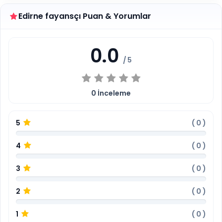
Edirne fayansçı Puan & Yorumlar
0.0
/ 5
0
İnceleme
5
(
0
)
4
(
0
)
3
(
0
)
2
(
0
)
1
(
0
)