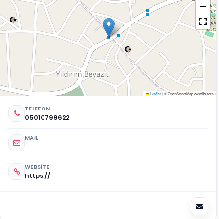
−
Leaflet
|
© OpenStreetMap contributors
TELEFON
05010799622
MAIL
WEBSITE
https://