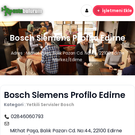
+
İşletmeni Ekle
Bosch Siemens Profilo Edirne
Adres : Mithat Paşa, Balık Pazarı Cd. No:44, 22100 Edirne
Merkez/Edirne
Bosch Siemens Profilo Edirne
Kategori :
Yetkili Servisler
Bosch
02846060793
Mithat Paşa, Balık Pazarı Cd. No:44, 22100 Edirne