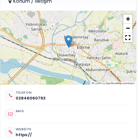
Konum / İletişim
+
−
Leaflet
|
© OpenStreetMap contributors
TELEFON
02846060793
MAIL
WEBSITE
https://