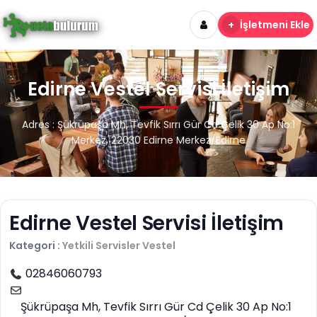
+
İşletmeni Ekle
Edirne Vestel Servisi İletişim
Adres : Şükrüpaşa Mh, Tevfik Sırrı Gür Cd Çelik 30 Ap No:1
Merkez, 22030 Edirne Merkez/Edirne
Edirne Vestel Servisi İletişim
Kategori :
Yetkili Servisler
Vestel
02846060793
Şükrüpaşa Mh, Tevfik Sırrı Gür Cd Çelik 30 Ap No:1