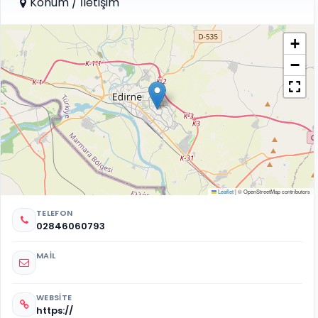
Konum / İletişim
+
−
Leaflet
|
© OpenStreetMap contributors
TELEFON
02846060793
MAIL
WEBSITE
https://