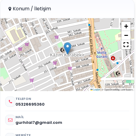
Konum / İletişim
+
−
Leaflet
|
© OpenStreetMap contributors
TELEFON
05326695360
MAIL
gurhilal7@gmail.com
WEBSITE