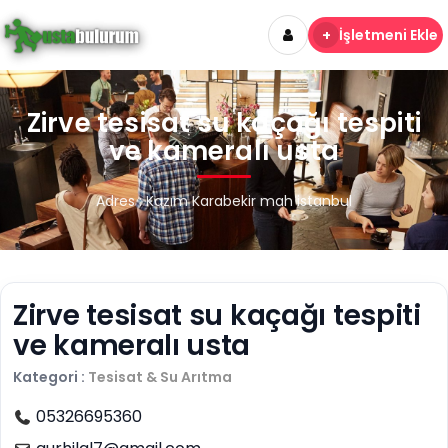
+
İşletmeni Ekle
Zirve tesisat su kaçağı tespiti
ve kameralı usta
Adres : Kazım Karabekir mah istanbul
Zirve tesisat su kaçağı tespiti
ve kameralı usta
Kategori :
Tesisat & Su Arıtma
05326695360