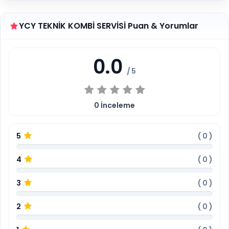
YCY TEKNİK KOMBİ SERVİSİ Puan & Yorumlar
0.0
/ 5
0
İnceleme
5
(
0
)
4
(
0
)
3
(
0
)
2
(
0
)