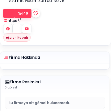
Ata mh. Nedim Sarı cd. No:78
146
https://
Şu an Kapalı
Firma Hakkında
Firma Resimleri
0 görsel
Bu firmaya ait görsel bulunamadı.