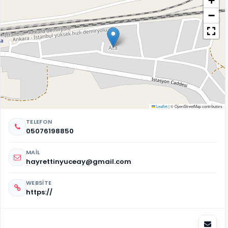
+
−
Leaflet
|
© OpenStreetMap contributors
TELEFON
05076198850
MAIL
hayrettinyuceay@gmail.com
WEBSITE
https://