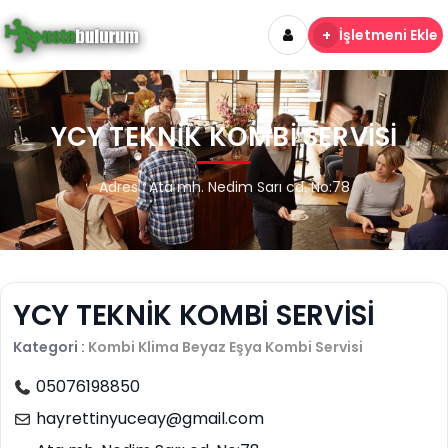
+
İşletmeni Ekle
YCY TEKNİK KOMBİ SERVİSİ
Adres : Ata mh. Nedim Sarı cd. No:78
YCY TEKNİK KOMBİ SERVİSİ
Kategori :
Kombi Klima Beyaz Eşya
Kombi Servisi
05076198850
hayrettinyuceay@gmail.com