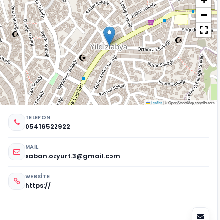
+
−
Leaflet
|
© OpenStreetMap contributors
TELEFON
05416522922
MAIL
saban.ozyurt.3@gmail.com
WEBSITE
https://