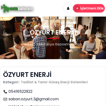
+
İşletmeni Ekle
ÖZYURT ENERJİ
Adres : Yıldıztabya Gaziosmanpaşa
ÖZYURT ENERJİ
Kategori :
Tadilat & Tamir
Güneş Enerji Sistemleri
05416522922
saban.ozyurt.3@gmail.com