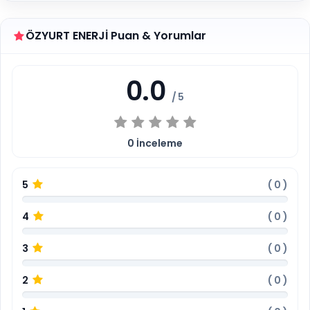
ÖZYURT ENERJİ Puan & Yorumlar
0.0
/ 5
0
İnceleme
5
(
0
)
4
(
0
)
3
(
0
)
2
(
0
)