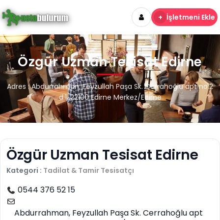
+
İşletmeni Ekle
Özgür Uzman Tesisat Edirne
Adres : Abdurrahman, Feyzullah Paşa Sk. Cerrahoğlu apt no:2
d:1, 22100 Edirne Merkez/Edirne
Özgür Uzman Tesisat Edirne
Kategori :
Tadilat & Tamir
Tesisatçı
0544 376 52 15
Abdurrahman, Feyzullah Paşa Sk. Cerrahoğlu apt