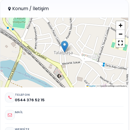
Konum / İletişim
+
−
Leaflet
|
© OpenStreetMap contributors
TELEFON
0544 376 52 15
MAIL
WEBSITE