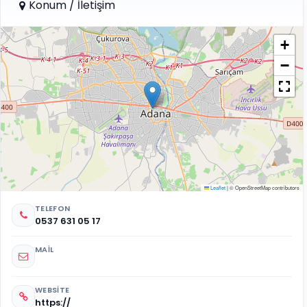
Konum / İletişim
+
−
Leaflet
|
© OpenStreetMap contributors
TELEFON
0537 631 05 17
MAIL
WEBSITE
https://