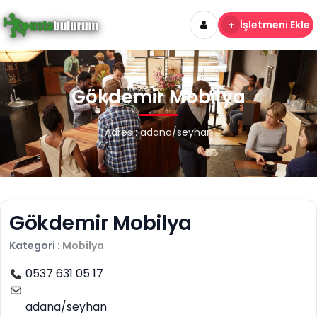
+
İşletmeni Ekle
Gökdemir Mobilya
Adres : adana/seyhan
Gökdemir Mobilya
Kategori :
Mobilya
0537 631 05 17
adana/seyhan