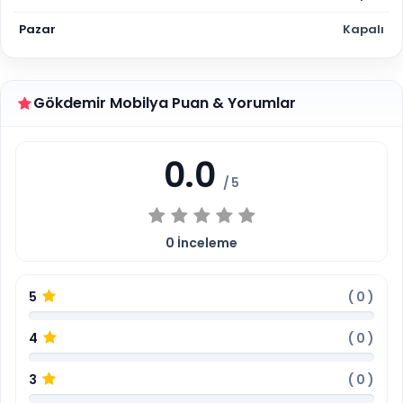
Pazar
Kapalı
Gökdemir Mobilya Puan & Yorumlar
0.0
/ 5
0
İnceleme
5
(
0
)
4
(
0
)
3
(
0
)