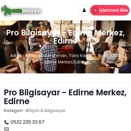
+
İşletmeni Ekle
Pro Bilgisayar - Edirne Merkez,
Edirne
Adres : Adres: Abdurrahman, Tarla Kapı Cd. No:19, 22100
Edirne Merkez/Edirne
Pro Bilgisayar - Edirne Merkez,
Edirne
Kategori :
Bilişim & Bilgisayar
0532 235 33 67