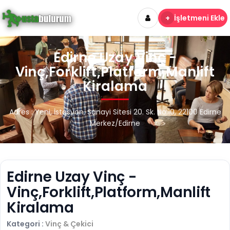
+
İşletmeni Ekle
Edirne Uzay Vinç -
Vinç,Forklift,Platform,Manlift
Kiralama
Adres : Yeni, İstasyon, Sanayi Sitesi 20. Sk. No:10, 22100 Edirne
Merkez/Edirne
Edirne Uzay Vinç -
Vinç,Forklift,Platform,Manlift
Kiralama
Kategori :
Vinç & Çekici