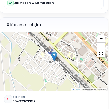
Dış Mekan Oturma Alanı
Konum / İletişim
+
−
Leaflet
|
© OpenStreetMap contributors
TELEFON
05427303357