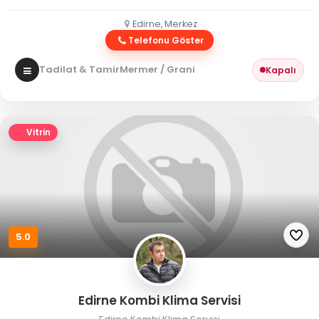
Edirne, Merkez
Telefonu Göster
Tadilat & Tamir
Mermer / Granit
Kapalı
Vitrin
5.0
Edirne Kombi Klima Servisi