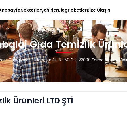
Anasayfa
Sektörler
Şehirler
Blog
Paketler
Bize Ulaşın
alaj Gıda Temizlik Ürünle
res : Talatpaşa, Güllapçılar Sk. No:59 D:2, 22000 Edirne Merkez/Edi
ik Ürünleri LTD ŞTİ