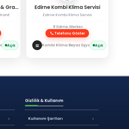
Eryılmaz Edirne Mermer & Granit
Edirne Kombi Klima Servisi
ranit
Edirne Kombi Klima Servisi
Edirne, Merkez
Telefonu Göster
 / Granit
Kombi Klima Beyaz Eşya
Kombi Servisi
Açık
Açık
Gizlilik & Kullanım
Kullanım Şartları