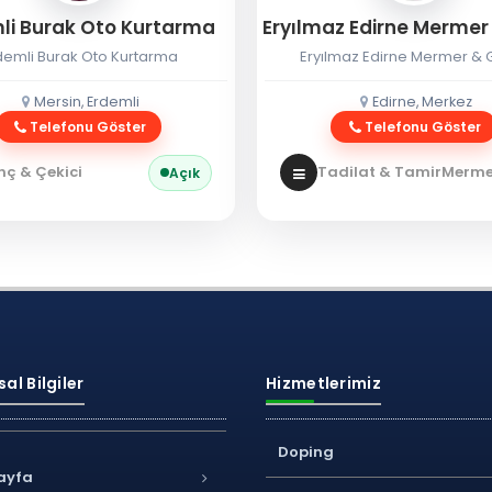
li Burak Oto Kurtarma
demli Burak Oto Kurtarma
Eryılmaz Edirne Mermer & G
Mersin, Erdemli
Edirne, Merkez
Telefonu Göster
Telefonu Göster
nç & Çekici
Tadilat & Tamir
Mermer
Açık
al Bilgiler
Hizmetlerimiz
Doping
ayfa