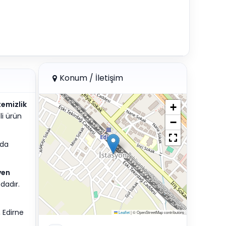
Konum / İletişim
temizlik
+
li ürün
−
ıda
yen
dadır.
, Edirne
Leaflet
|
© OpenStreetMap contributors