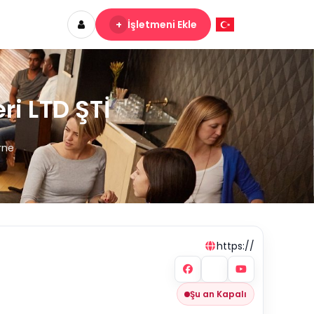
+
İşletmeni Ekle
ri LTD ŞTİ
rne
https://
Şu an Kapalı