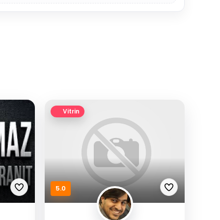
Vitrin
5.0