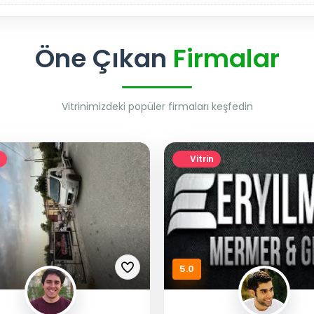
Öne Çıkan
Firmalar
Vitrinimizdeki popüler firmaları keşfedin
Vitrin
5.0