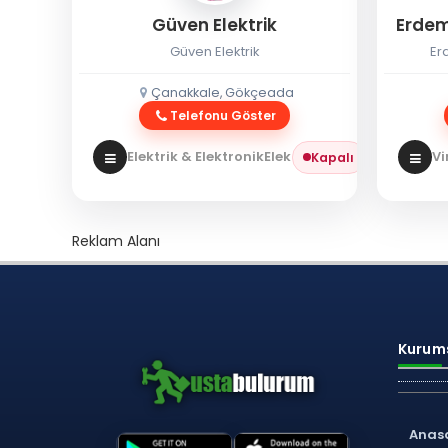
Güven Elektrik
Erdem
Güven Elektrik
Er
Çanakkale, Gökçeada
Telefonu Göster
Elektrik & Elektronik
Elektrikçi
Vi
Kapalı
Reklam Alanı
Kurums
Anas