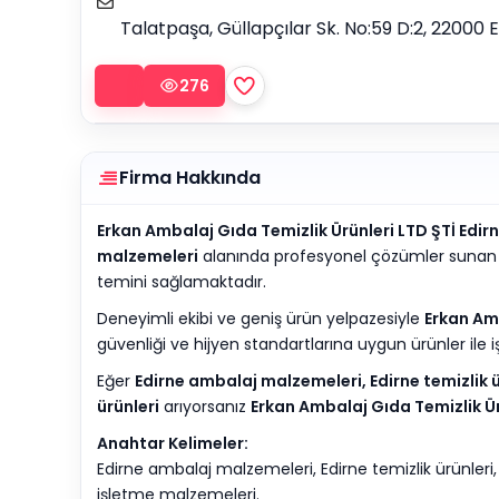
Talatpaşa, Güllapçılar Sk. No:59 D:2, 22000
276
Firma Hakkında
Erkan Ambalaj Gıda Temizlik Ürünleri LTD ŞTİ Edir
malzemeleri
alanında profesyonel çözümler sunan güv
temini sağlamaktadır.
Deneyimli ekibi ve geniş ürün yelpazesiyle
Erkan Am
güvenliği ve hijyen standartlarına uygun ürünler ile işl
Eğer
Edirne ambalaj malzemeleri, Edirne temizlik ür
ürünleri
arıyorsanız
Erkan Ambalaj Gıda Temizlik Ür
Anahtar Kelimeler:
Edirne ambalaj malzemeleri, Edirne temizlik ürünleri, 
işletme malzemeleri.