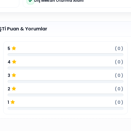
Dış Mekan Oturma Alanı
 ŞTİ Puan & Yorumlar
5
(
0
)
4
(
0
)
3
(
0
)
2
(
0
)
1
(
0
)