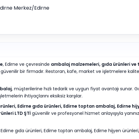
 Edirne Merkez/Edirne
ne
, Edirne ve çevresinde
ambalaj malzemeleri, gıda ürünleri ve 
enilir bir firmadır. Restoran, kafe, market ve işletmelere kalite
balaj
, müşterilerine hızlı tedarik ve uygun fiyat avantajı sunar. G
etmelerin ihtiyaçlarını eksiksiz karşılar.
ünleri, Edirne gıda ürünleri, Edirne toptan ambalaj, Edirne hij
ünleri LTD ŞTİ
güvenilir ve profesyonel hizmet anlayışıyla yanınız
Edirne gıda ürünleri, Edirne toptan ambalaj, Edirne hijyen ürünleri