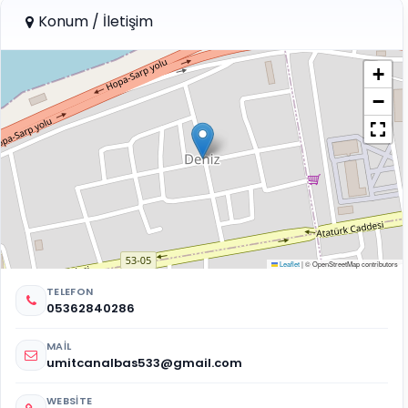
Konum / İletişim
+
−
Leaflet
|
© OpenStreetMap contributors
TELEFON
05362840286
MAIL
umitcanalbas533@gmail.com
WEBSITE