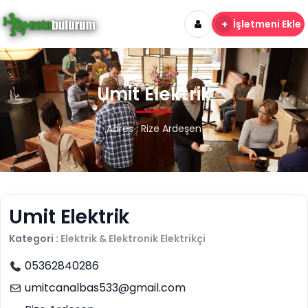
+
İşletmeni Ekle
Umit Elektrik
Adres : Rize Ardeşen
Umit Elektrik
Kategori :
Elektrik & Elektronik
Elektrikçi
05362840286
umitcanalbas533@gmail.com