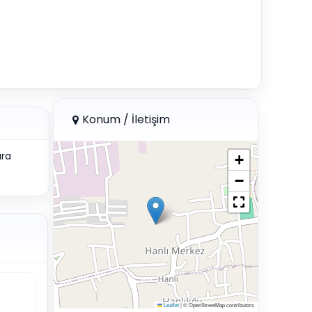
Konum / İletişim
ara
+
−
Leaflet
|
© OpenStreetMap contributors