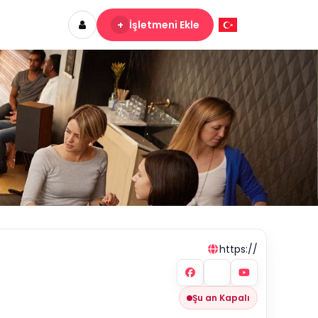
+
İşletmeni Ekle
https://
Şu an Kapalı