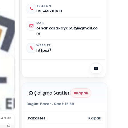
TELEFON
05545710613
MAIL
orhankarakaya552@gmail.co
m
WEBSITE
https://
Çalışma Saatleri
Kapalı
Bugün:
Pazar
• Saat:
15:59
Pazartesi
Kapalı