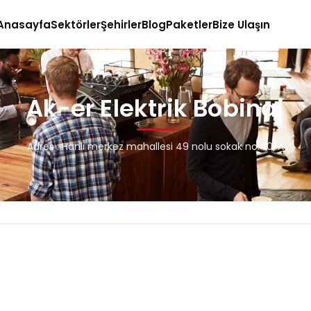
Anasayfa
Sektörler
Şehirler
Blog
Paketler
Bize Ulaşın
Ak-er Elektrik Bobinaj
Adres : Hanlı merkez mahallesi 49 nolu sokak no:40/A