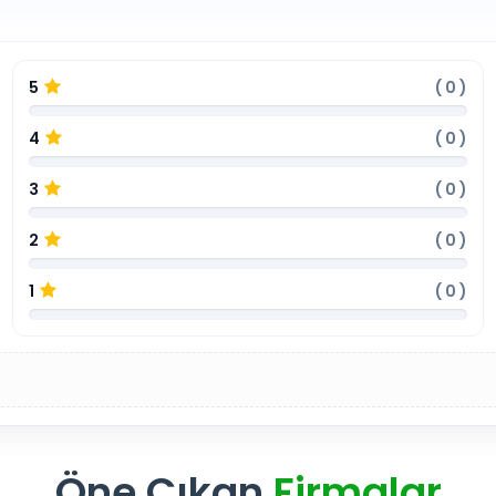
5
(
0
)
4
(
0
)
3
(
0
)
2
(
0
)
1
(
0
)
Öne Çıkan
Firmalar