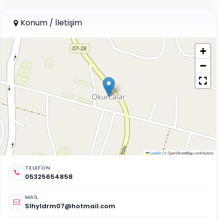
Konum / İletişim
+
−
Leaflet
|
© OpenStreetMap contributors
TELEFON
05325654858
MAIL
Slhyldrm07@hotmail.com