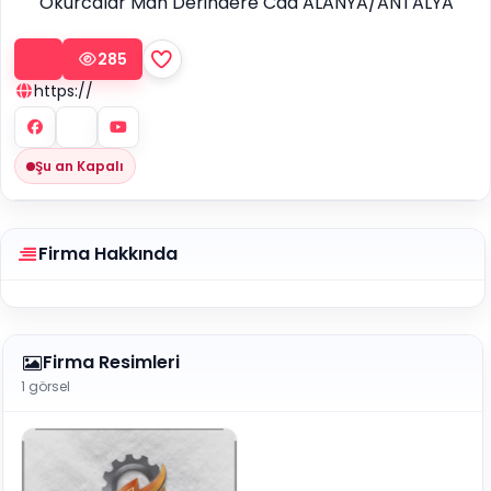
Okurcalar Mah Derindere Cad ALANYA/ANTALYA
285
https://
Şu an Kapalı
Firma Hakkında
Firma Resimleri
1 görsel