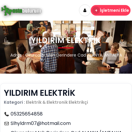
+
İşletmeni Ekle
YILDIRIM ELEKTRİK
Adres : Okurcalar Mah Derindere Cad ALANYA/ANTALYA
YILDIRIM ELEKTRİK
Kategori :
Elektrik & Elektronik
Elektrikçi
05325654858
Slhyldrm07@hotmail.com