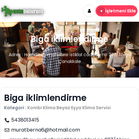
+
İşletmeni Ekle
Biga iklimlendirme
Adres : Hamdibey mahallesi istiklal caddesi no 237/Abiga
Çanakkale
Biga iklimlendirme
Kategori :
Kombi Klima Beyaz Eşya
Klima Servisi
5438013415
muratberna6@hotmail.com