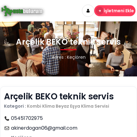
+
İşletmeni Ekle
Arçelik BEKO teknik servis
Adres : Keçiören
Arçelik BEKO teknik servis
Kategori :
Kombi Klima Beyaz Eşya
Klima Servisi
05451702975
akinerdogan06@gmail.com