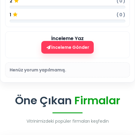
2
(
0
)
1
(
0
)
İnceleme Yaz
İnceleme Gönder
Henüz yorum yapılmamış.
Öne Çıkan
Firmalar
Vitrinimizdeki popüler firmaları keşfedin