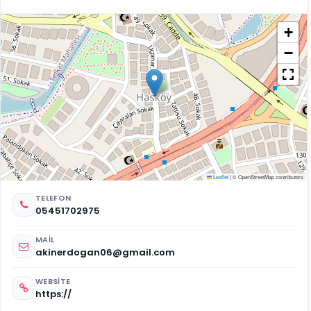
+
−
Leaflet
|
© OpenStreetMap contributors
TELEFON
05451702975
MAIL
akinerdogan06@gmail.com
WEBSITE
https://